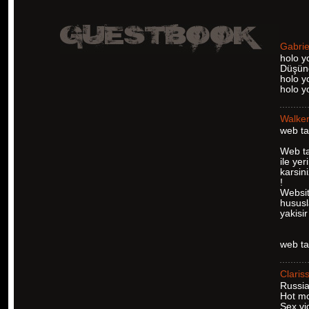
Gabrie
holo y
Düşünc
holo y
holo 
Walke
web ta
Web ta
ile ye
karsin
!
Websit
hususl
yakisi
web t
Claris
Russia
Hot m
Sex vi