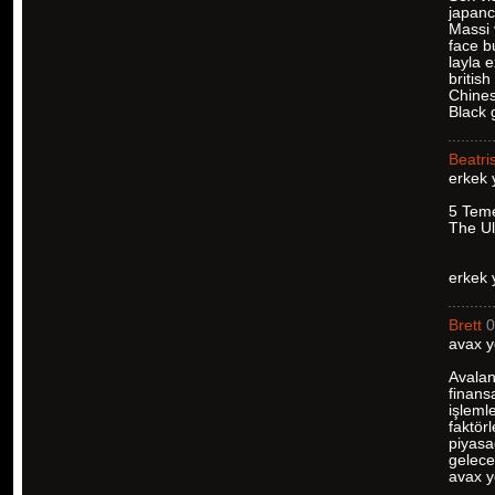
japan
Massi 
face b
layla 
british
Chines
Black g
Beatri
erkek 
5 Teme
The Ul
erkek 
Brett
0
avax y
Avalan
finans
işleml
faktör
piyasa
geleceğ
avax 