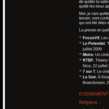
de quitter la sall
quitté les lieux 
Moi, je vais quit
terrain, vont cont
qui ont été dites 
La presse en parl
FocusVif
,
Les 
Le Potentiel
,
"
juillet 2009
Metro
,
Un cinéa
RTBF
,
Thierry
Nice, 22 juillet
7 sur 7
,
Le cin
Le Soir
,
À Kisa
Braeckmann, 20
EVENEMEN
Belgique :