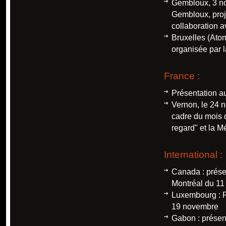
Gembloux, 3 no
Gembloux, proj
collaboration 
Bruxelles (Ato
organisée par
France :
Présentation a
Vernon, le 24 
cadre du mois 
regard" et la 
International :
Canada : prése
Montréal du 1
Luxembourg : P
19 novembre
Gabon : présen