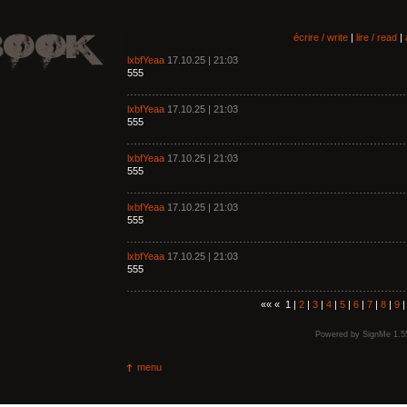
écrire / write
|
lire / read
|
lxbfYeaa
17.10.25 | 21:03
555
lxbfYeaa
17.10.25 | 21:03
555
lxbfYeaa
17.10.25 | 21:03
555
lxbfYeaa
17.10.25 | 21:03
555
lxbfYeaa
17.10.25 | 21:03
555
«« « 1 |
2
|
3
|
4
|
5
|
6
|
7
|
8
|
9
Powered by
SignMe 1.5
menu