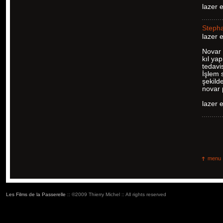
lazer 
Steph
lazer 
Novar 
kıl ya
tedavi
İşlem 
şekild
novar p
lazer 
menu
Les Films de la Passerelle
:: ©2009 Thierry Michel :: All rights reserved