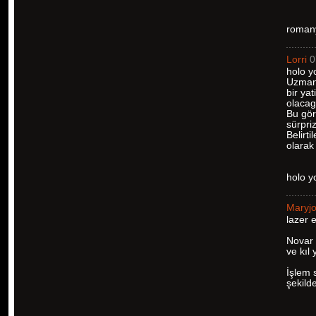
romany
Lorri
0
holo y
Uzman 
bir yat
olacag
Bu gör
sürpriz
Belirt
olarak 
holo 
Maryj
lazer 
Novar 
ve kıl
İşlem 
şekilde