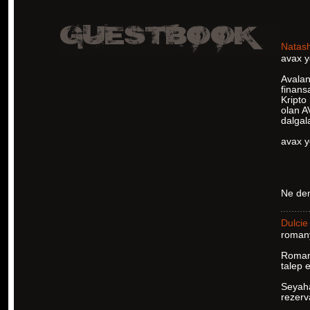
Natas
avax y
Avalan
finans
Kripto 
olan A
dalgal
avax 
Ne de
Dulcie
romany
Romany
talep 
Seyahat
rezerva