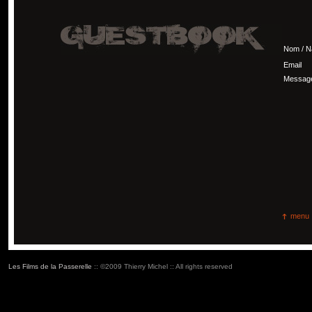
Nom / 
Email
Messag
menu
Les Films de la Passerelle
:: ©2009 Thierry Michel :: All rights reserved