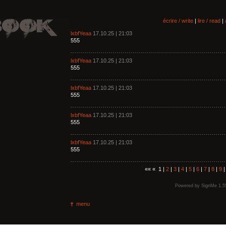
écrire / write
|
lire / read
|
lxbfYeaa
17.10.25 | 21:03
555
lxbfYeaa
17.10.25 | 21:03
555
lxbfYeaa
17.10.25 | 21:03
555
lxbfYeaa
17.10.25 | 21:03
555
lxbfYeaa
17.10.25 | 21:03
555
«« « 1 |
2
|
3
|
4
|
5
|
6
|
7
|
8
|
9
Powered by
SignMe 1.5
menu