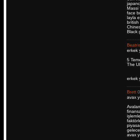
japan
Massi 
face b
layla 
british
Chines
Black g
Beatri
erkek 
5 Teme
The Ul
erkek 
Brett
0
avax y
Avalan
finans
işleml
faktör
piyasa
geleceğ
avax 