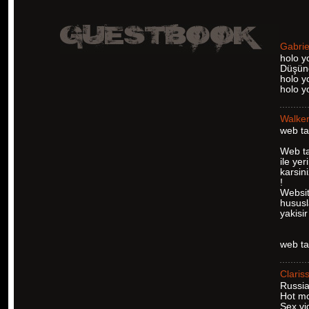
Gabrie
holo y
Düşünc
holo y
holo 
Walke
web ta
Web ta
ile ye
karsin
!
Websit
hususl
yakisi
web t
Claris
Russia
Hot m
Sex vi