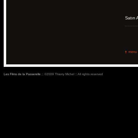
Satın
menu
Les Films de la Passerelle
:: ©2009 Thierry Michel :: All rights reserved