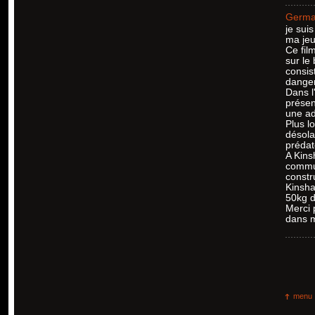
Germa
je sui
ma jeu
Ce fil
sur le
consis
danger
Dans l
présen
une ad
Plus l
désola
prédat
A Kins
commun
constr
Kinsha
50kg d
Merci 
dans m
menu