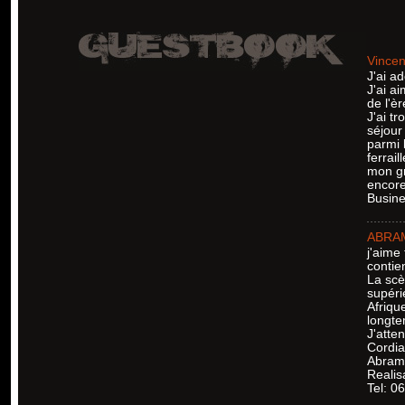
Vincen
J'ai ad
J'ai a
de l'èr
J'ai t
séjour
parmi 
ferrai
mon gr
encore
Busine
ABRA
j'aime
contie
La scè
supérie
Afriqu
longte
J'atte
Cordi
Abram
Realis
Tel: 0