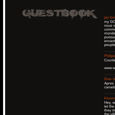
jay lo
my GOD
nous v
comme 
monde 
puissa
envant
peuple
Philip
Courte
www.w
Dow J
Apres 
canada
Kivum
Hey, w
let th
they m
the vil