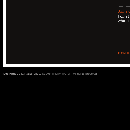
Jean-
I can'
what i
menu
Les Films de la Passerelle
:: ©2009 Thierry Michel :: All rights reserved