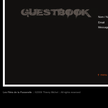
Nom / 
Email
Messag
menu
Les Films de la Passerelle
:: ©2009 Thierry Michel :: All rights reserved