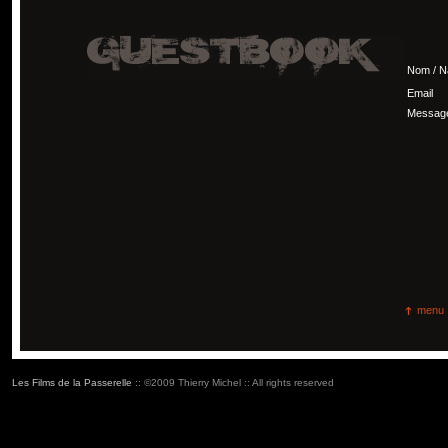
Nom / 
Email
Messag
menu
Les Films de la Passerelle
:: ©2009 Thierry Michel :: All rights reserved