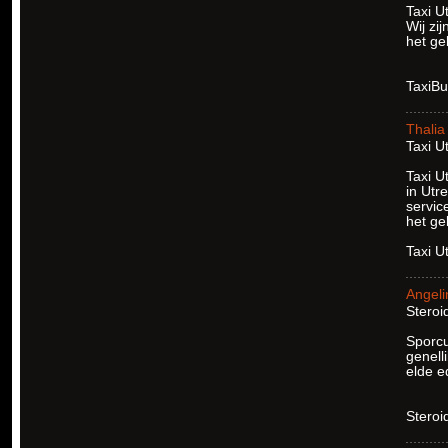
Taxi U
Wij zi
het ge
TaxiBu
Thalia
Taxi Ut
Taxi U
in Utr
servic
het ge
Taxi U
Angeli
Steroid
Sporcu
genelli
elde ed
Steroi