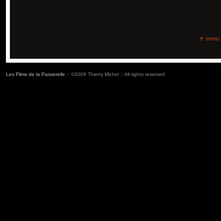
menu
Les Films de la Passerelle
:: ©2009 Thierry Michel :: All rights reserved