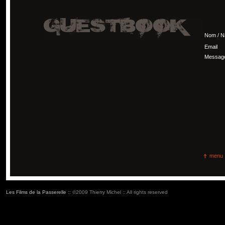
Nom / 
Email
Messag
menu
Les Films de la Passerelle
:: ©2009 Thierry Michel :: All rights reserved