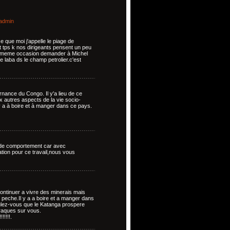
admin
ce que moi j'appelle le piage de
t tps k nos dirigeants pensent un peu
la meme occasion demander à Michel
e laba ds le champ petrolier.c'est
rnance du Congo. Il y'a lieu de ce
x autres aspects de la vie socio-
l y a à boire et à manger dans ce pays.
t de comportement car avec
ation pour ce travail,nous vous
continuer a vivre des minerais mais
peche.Il y a a boire et a manger dans
ulez-vous que le Katanga prospere
raques sur vous.
!!!!.