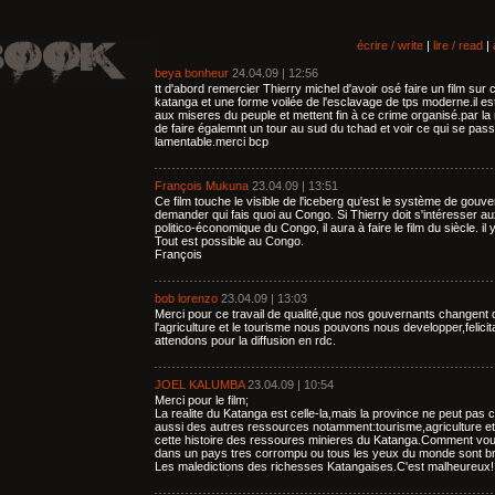
écrire / write
|
lire / read
|
beya bonheur
24.04.09 | 12:56
tt d'abord remercier Thierry michel d'avoir osé faire un film sur 
katanga et une forme voilée de l'esclavage de tps moderne.il es
aux miseres du peuple et mettent fin à ce crime organisé.par 
de faire égalemnt un tour au sud du tchad et voir ce qui se pass
lamentable.merci bcp
François Mukuna
23.04.09 | 13:51
Ce film touche le visible de l'iceberg qu'est le système de gouve
demander qui fais quoi au Congo. Si Thierry doit s'intéresser au
politico-économique du Congo, il aura à faire le film du siècle. i
Tout est possible au Congo.
François
bob lorenzo
23.04.09 | 13:03
Merci pour ce travail de qualité,que nos gouvernants changen
l'agriculture et le tourisme nous pouvons nous developper,felicit
attendons pour la diffusion en rdc.
JOEL KALUMBA
23.04.09 | 10:54
Merci pour le film;
La realite du Katanga est celle-la,mais la province ne peut pas 
aussi des autres ressources notamment:tourisme,agriculture et 
cette histoire des ressoures minieres du Katanga.Comment vo
dans un pays tres corrompu ou tous les yeux du monde sont b
Les maledictions des richesses Katangaises.C'est malheureux!!!!