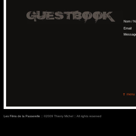
Nom / 
Email
Messag
menu
Les Films de la Passerelle
:: ©2009 Thierry Michel :: All rights reserved