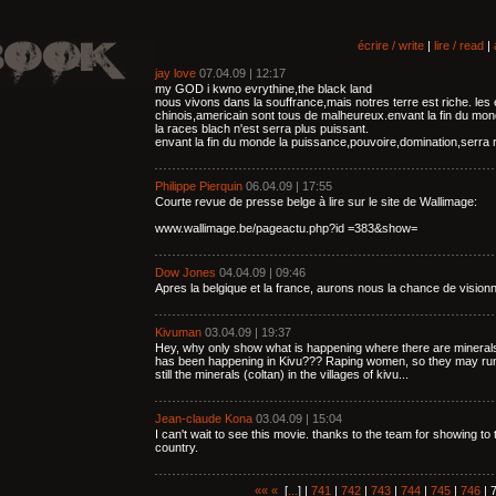
écrire / write
|
lire / read
|
jay love
07.04.09 | 12:17
my GOD i kwno evrythine,the black land
nous vivons dans la souffrance,mais notres terre est riche. l
chinois,americain sont tous de malheureux.envant la fin du mon
la races blach n'est serra plus puissant.
envant la fin du monde la puissance,pouvoire,domination,serra 
Philippe Pierquin
06.04.09 | 17:55
Courte revue de presse belge à lire sur le site de Wallimage:
www.wallimage.be/pageactu.php?id =383&show=
Dow Jones
04.04.09 | 09:46
Apres la belgique et la france, aurons nous la chance de vision
Kivuman
03.04.09 | 19:37
Hey, why only show what is happening where there are mineral
has been happening in Kivu??? Raping women, so they may run 
still the minerals (coltan) in the villages of kivu...
Jean-claude Kona
03.04.09 | 15:04
I can't wait to see this movie. thanks to the team for showing to
country.
««
«
[
...
] |
741
|
742
|
743
|
744
|
745
|
746
| 