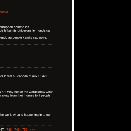
admin
es europeen comme les
de le kamits dirigerons le monde,car
rendu au peuple kamits cad noire,
ner le film au canada et aux USA ?
s??? Why not let the wordl know what
away from their homes to lt people
 the world what is happening in to our
747 |
748
|
749
|
750
»
»»