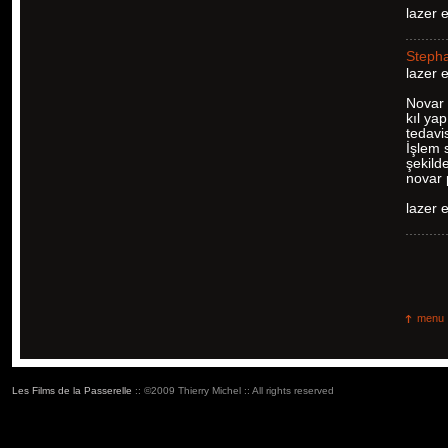
lazer 
Steph
lazer 
Novar 
kıl ya
tedavi
İşlem 
şekild
novar p
lazer 
menu
Les Films de la Passerelle
:: ©2009 Thierry Michel :: All rights reserved