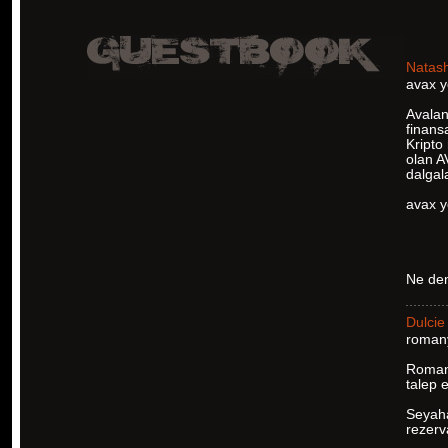
Natas
avax y
Avalan
finans
Kripto 
olan A
dalgal
avax 
Ne de
Dulcie
romany
Romany
talep 
Seyahat
rezerva