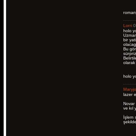
romany
Lorri
0
holo y
Uzman 
bir yat
olacag
Bu gör
sürpriz
Belirt
olarak 
holo 
Maryj
lazer 
Novar 
ve kıl
İşlem 
şekilde