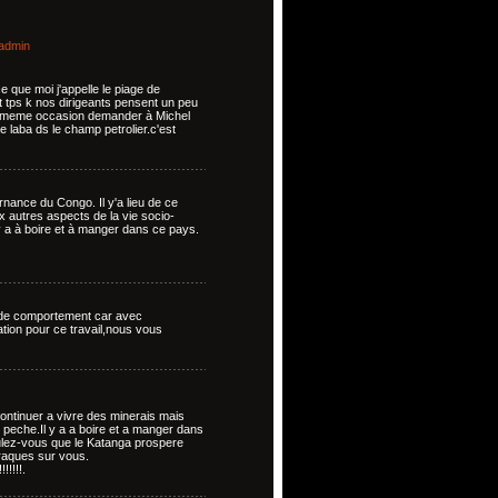
admin
ce que moi j'appelle le piage de
t tps k nos dirigeants pensent un peu
la meme occasion demander à Michel
e laba ds le champ petrolier.c'est
rnance du Congo. Il y'a lieu de ce
x autres aspects de la vie socio-
l y a à boire et à manger dans ce pays.
t de comportement car avec
ation pour ce travail,nous vous
continuer a vivre des minerais mais
peche.Il y a a boire et a manger dans
ulez-vous que le Katanga prospere
raques sur vous.
!!!!.