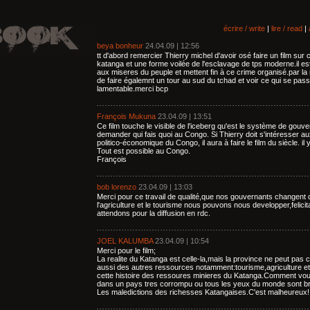
écrire / write
|
lire / read
|
beya bonheur
24.04.09 | 12:56
tt d'abord remercier Thierry michel d'avoir osé faire un film sur 
katanga et une forme voilée de l'esclavage de tps moderne.il es
aux miseres du peuple et mettent fin à ce crime organisé.par 
de faire égalemnt un tour au sud du tchad et voir ce qui se pass
lamentable.merci bcp
François Mukuna
23.04.09 | 13:51
Ce film touche le visible de l'iceberg qu'est le système de gouve
demander qui fais quoi au Congo. Si Thierry doit s'intéresser au
politico-économique du Congo, il aura à faire le film du siècle. i
Tout est possible au Congo.
François
bob lorenzo
23.04.09 | 13:03
Merci pour ce travail de qualité,que nos gouvernants changen
l'agriculture et le tourisme nous pouvons nous developper,felicit
attendons pour la diffusion en rdc.
JOEL KALUMBA
23.04.09 | 10:54
Merci pour le film;
La realite du Katanga est celle-la,mais la province ne peut pas 
aussi des autres ressources notamment:tourisme,agriculture et 
cette histoire des ressoures minieres du Katanga.Comment vo
dans un pays tres corrompu ou tous les yeux du monde sont b
Les maledictions des richesses Katangaises.C'est malheureux!!!!