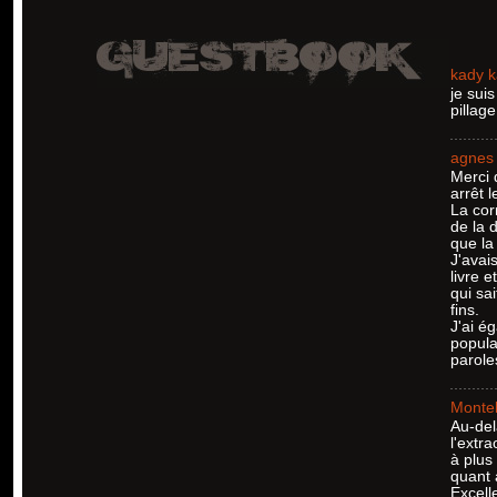
kady k
je sui
pillag
agnes
Merci 
arrêt l
La cor
de la 
que la
J'avai
livre 
qui sa
fins.
J'ai é
popula
parole
Monteb
Au-del
l'extr
à plus
quant 
Excell