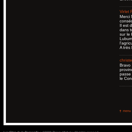
Virlet P
Merci 
conséq
Il est
dans t
sur le
Lubumb
l'agric
A très 
christe
Bravo 
provin
passe 
le Con
menu