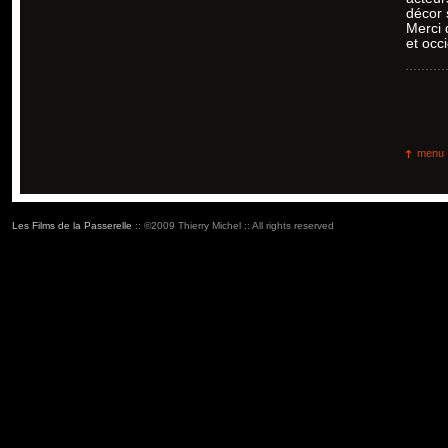
décor 
Merci 
et occ
menu
Les Films de la Passerelle
:: ©2009 Thierry Michel :: All rights reserved