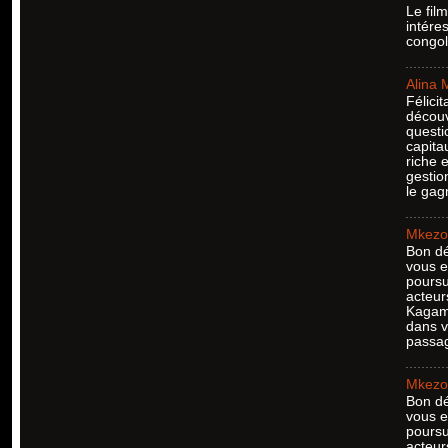
Le fil
intére
congol
Alina 
Félici
découv
questi
capita
riche 
gestio
le gag
Mkezo 
Bon dé
vous e
poursu
acteur
Kagame
dans v
passag
Mkezo 
Bon dé
vous e
poursu
acteur