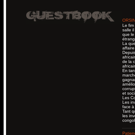
ORSI
Le fim
salle 
que le
étrang
La que
affaire
Depuis
africai
de la 
africai
En tan
marché
gagnan
amélio
corrup
et soc
Les Co
Les in
face à
Tant qu
les inv
congol
Patien