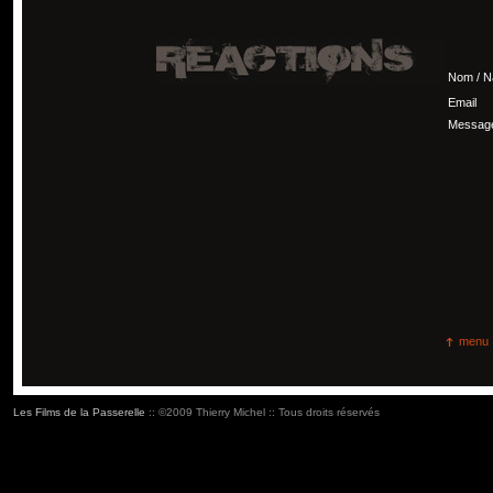
Nom / 
Email
Messag
menu
Les Films de la Passerelle
:: ©2009 Thierry Michel :: Tous droits réservés