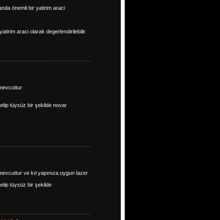
da önemli bir yatirim araci
tirim araci olarak degerlendirilebilir.
 mevcuttur
elip tüysüz bir şekilde novar
 mevcuttur ve kıl yapınıza uygun lazer
lip tüysüz bir şekilde