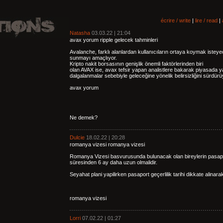
écrire / write
|
lire / read
|
Natasha
03.03.22 | 21:04
avax yorum ripple gelecek tahminleri
Avalanche, farklı alanlardan kullanıcıların ortaya koymak isteyec
sunmayı amaçlıyor.
Kripto nakit borsasının genişlik önemli faktörlerinden biri
olan AVAX ise, avax tefsir yapan analistlere bakarak piyasada y
dalgalanmalar sebebiyle geleceğine yönelik belirsizliğini sürdürü
avax yorum
Ne demek?
Dulcie
18.02.22 | 20:28
romanya vizesi romanya vizesi
Romanya Vizesi basvurusunda bulunacak olan bireylerin pasaport 
süresinden 6 ay daha uzun olmalidir.
Seyahat plani yapilirken pasaport geçerlilik tarihi dikkate alinara
romanya vizesi
Lorri
07.02.22 | 01:27