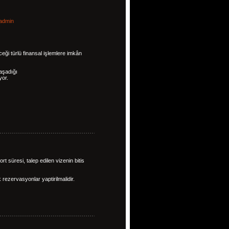
admin
eği türlü finansal işlemlere imkân
aşadığı
yor.
süresi, talep edilen vizenin bitis
k rezervasyonlar yaptirilmalidir.