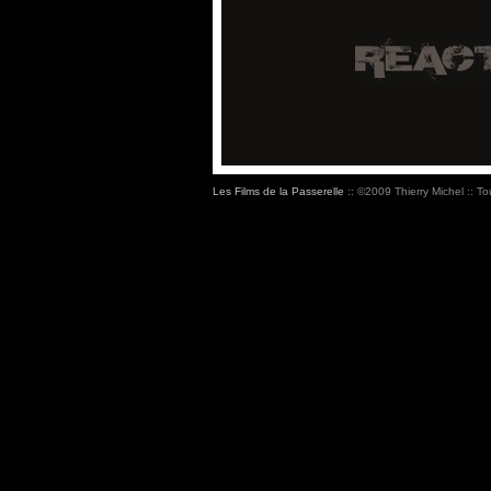
Les Films de la Passerelle
:: ©2009 Thierry Michel :: To