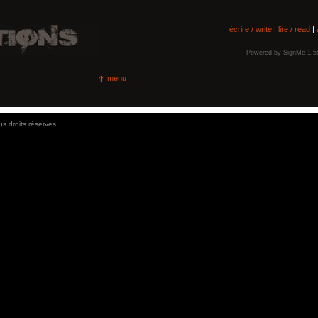
écrire / write
|
lire / read
|
Powered by
SignMe 1.5
menu
us droits réservés