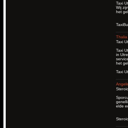
Taxi U
Wij zi
het ge
TaxiBu
Thalia
Taxi Ut
Taxi U
in Utr
servic
het ge
Taxi U
Angeli
Steroid
Sporcu
genelli
elde ed
Steroi