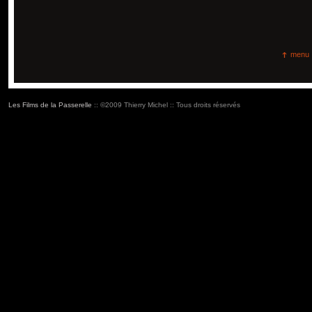
menu
Les Films de la Passerelle
:: ©2009 Thierry Michel :: Tous droits réservés