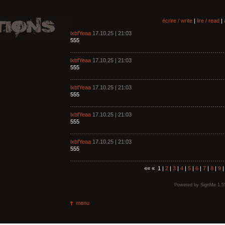
écrire / write
|
lire / read
|
lxbfYeaa
17.10.25 | 21:03
555
lxbfYeaa
17.10.25 | 21:03
555
lxbfYeaa
17.10.25 | 21:03
555
lxbfYeaa
17.10.25 | 21:03
555
lxbfYeaa
17.10.25 | 21:03
555
«« « 1 |
2
|
3
|
4
|
5
|
6
|
7
|
8
|
9
Powered by
SignMe 1.5
menu