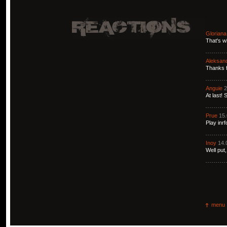
Gloriana
That's w
Aleksan
Thanks f
Anguie
2
At last!
Prue
15.
Play inrf
Inoy
14.
Well put,
menu