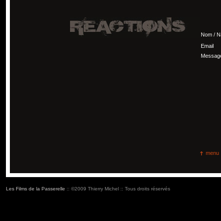
Nom / 
Email
Messag
menu
Les Films de la Passerelle
:: ©2009 Thierry Michel :: Tous droits réservés