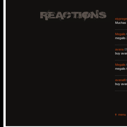
eiypreg
Muchas g
Megalis
megalis 
avana
0
buy avan
Megalis
megalis 
avanafil
buy avan
menu