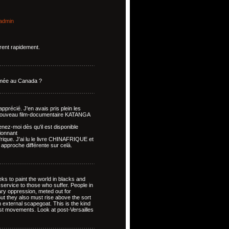
admin
rent rapidement.
rammée au Canada ?
récié. J'en avais pris plein les
e nouveau film-documentaire KATANGA
nez-moi dès qu'il est disponible
sionnant
frique. J'ai lu le livre CHINAFRIQUE et
 approche différente sur celà.
eks to paint the world in blacks and
isservice to those who suffer. People in
tary oppression, meted out for
t they also must rise above the sort
 external scapegoat. This is the kind
list movements. Look at post-Versailles