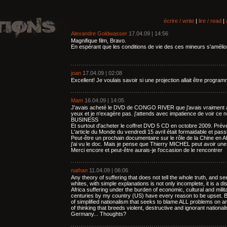
écrire / write
|
lire / read
|
Alexandre Goldwasser
17.04.09 | 14:56
Magnifique film, Bravo.
En espérant que les conditions de vie des ces mineurs s'amélio
joan
17.04.09 | 02:08
Excellent! Je voulais savoir si une projection allait être prog
Mam
16.04.09 | 14:05
J'avais acheté le DVD de CONGO RIVER que j'avais vraiment app
yeux et je n'exagère pas. j'attends avec impatience de voir c
BUSINESS
Et surtout d'acheter le coffret DVD 5 CD en octobre 2009. Préve
L'article du Monde du vendredi 15 avril était formaidable et pas
Peut-être un prochain documentaire sur le rôle de la Chine en A
j'ai vu le doc. Mais je pense que Thierry MICHEL peut avoir une
Merci encore et peut-être aurais-je l'occasion de le rencontrer
nathan
11.04.09 | 06:06
Any theory of suffering that does not tell the whole truth, and se
whites, with simple explanations is not only incomplete, it is a d
Africa suffering under the burden of economic, cultural and mili
centuries by my country (US) have every reason to be upset. Bu
of simplified nationalism that seeks to blame ALL problems on an
of thinking that breeds violent, destructive and ignorant nationa
Germany... Thoughts?