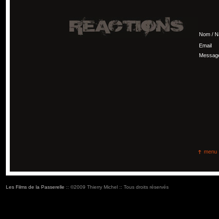
Nom / 
Email
Messag
menu
Les Films de la Passerelle
:: ©2009 Thierry Michel :: Tous droits réservés