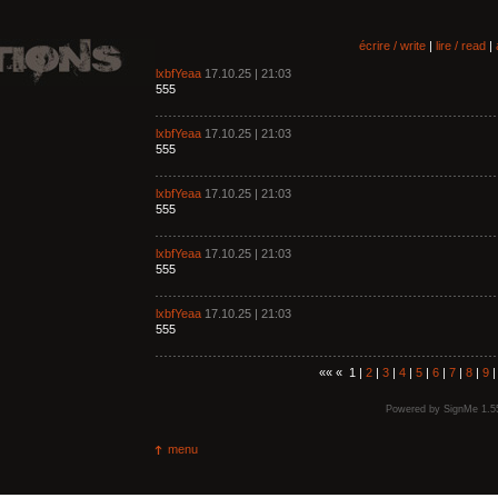
écrire / write
|
lire / read
|
lxbfYeaa
17.10.25 | 21:03
555
lxbfYeaa
17.10.25 | 21:03
555
lxbfYeaa
17.10.25 | 21:03
555
lxbfYeaa
17.10.25 | 21:03
555
lxbfYeaa
17.10.25 | 21:03
555
«« « 1 |
2
|
3
|
4
|
5
|
6
|
7
|
8
|
9
Powered by
SignMe 1.5
menu