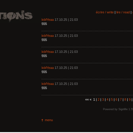
écrire / write
|
lire / read
|
lxbfYeaa
17.10.25 | 21:03
555
lxbfYeaa
17.10.25 | 21:03
555
lxbfYeaa
17.10.25 | 21:03
555
lxbfYeaa
17.10.25 | 21:03
555
lxbfYeaa
17.10.25 | 21:03
555
«« « 1 |
2
|
3
|
4
|
5
|
6
|
7
|
8
|
9
Powered by
SignMe 1.5
menu