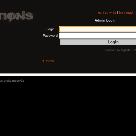
écrire / write
|
lire / read
|
Admin Login
Login
Password
Powered by
SignMe 1.5
menu
us droits réservés