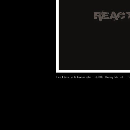
Les Films de la Passerelle
:: ©2009 Thierry Michel :: To