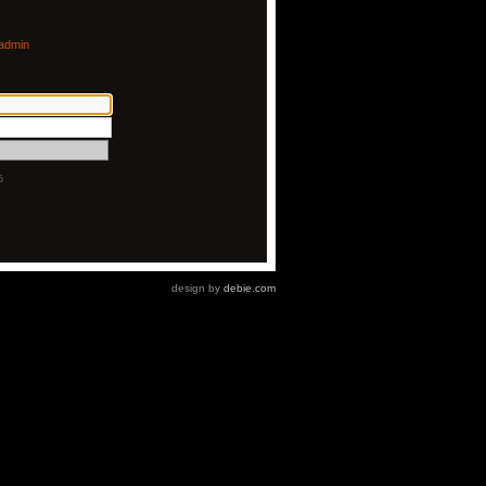
admin
5
design by
debie.com