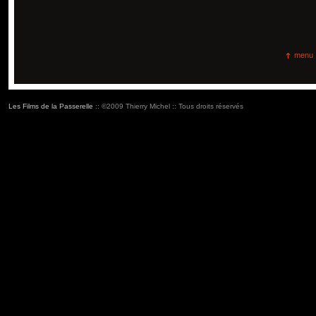
menu
Les Films de la Passerelle
:: ©2009 Thierry Michel :: Tous droits réservés