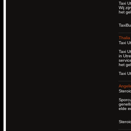
Taxi U
Wij zi
het ge
TaxiBu
Thalia
Taxi Ut
Taxi U
in Utr
servic
het ge
Taxi U
Angeli
Steroid
Sporcu
genelli
elde ed
Steroi