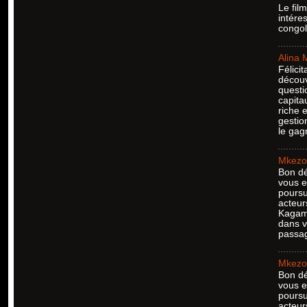
Le fil
intére
congol
Alina 
Félici
découv
questi
capita
riche 
gestio
le gag
Mkezo 
Bon dé
vous e
poursu
acteur
Kagame
dans v
passag
Mkezo 
Bon dé
vous e
poursu
acteur