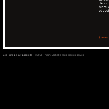
décor 
Merci 
et occ
menu
Les Films de la Passerelle
:: ©2009 Thierry Michel :: Tous droits réservés