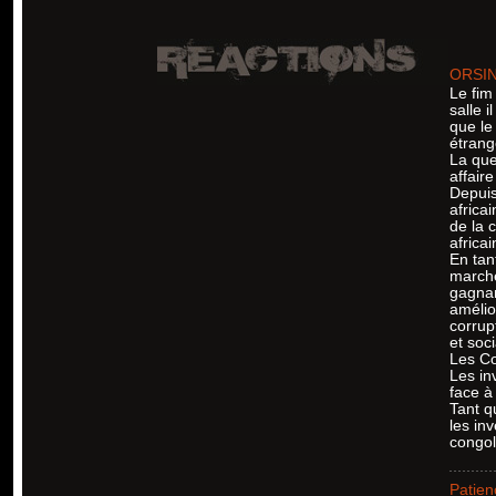
ORSI
Le fim
salle 
que le
étrang
La que
affaire
Depuis
africai
de la 
africai
En tan
marché
gagnan
amélio
corrup
et soc
Les Co
Les in
face à
Tant qu
les inv
congol
Patien