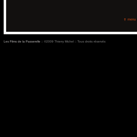
menu
Les Films de la Passerelle
:: ©2009 Thierry Michel :: Tous droits réservés