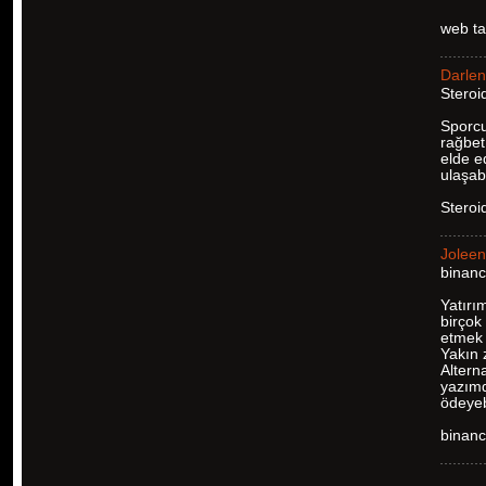
web ta
Darle
Steroid
Sporcu
rağbet
elde e
ulaşabi
Steroi
Joleen
binanc
Yatırı
birçok
etmek 
Yakın 
Altern
yazımd
ödeyeb
binanc