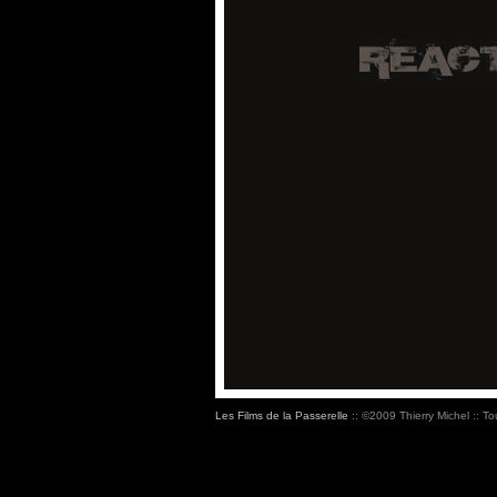
Les Films de la Passerelle
:: ©2009 Thierry Michel :: To