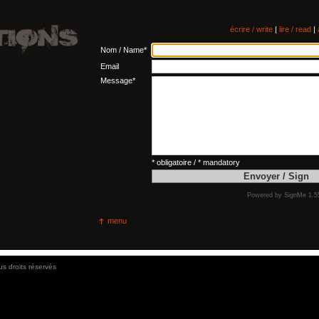
écrire / write
|
lire / read
|
Nom / Name*
Email
Message*
* obligatoire / * mandatory
Powered by
SignMe 1.5
menu
us droits réservés