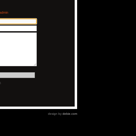
admin
5
design by
debie.com