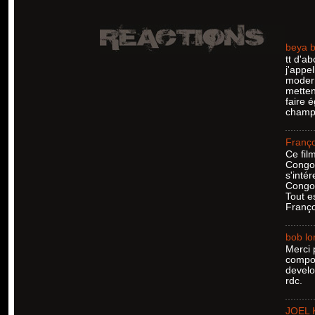
beya 
tt d'a
j'appe
modern
metten
faire 
champ 
Franç
Ce fil
Congo.
s'inté
Congo, 
Tout e
Franço
bob lo
Merci 
compor
develo
rdc.
JOEL