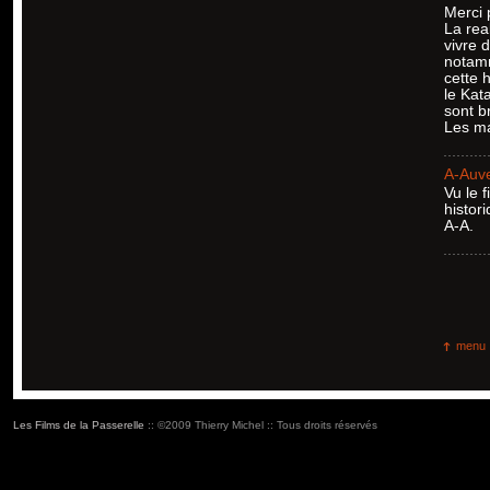
Merci p
La rea
vivre 
notamm
cette 
le Kat
sont b
Les ma
A-Auv
Vu le 
histor
A-A.
menu
Les Films de la Passerelle
:: ©2009 Thierry Michel :: Tous droits réservés