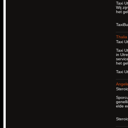
Taxi U
Wij zi
het ge
TaxiBu
Thalia
Taxi Ut
Taxi U
in Utr
servic
het ge
Taxi U
Angeli
Steroid
Sporcu
genelli
elde ed
Steroi