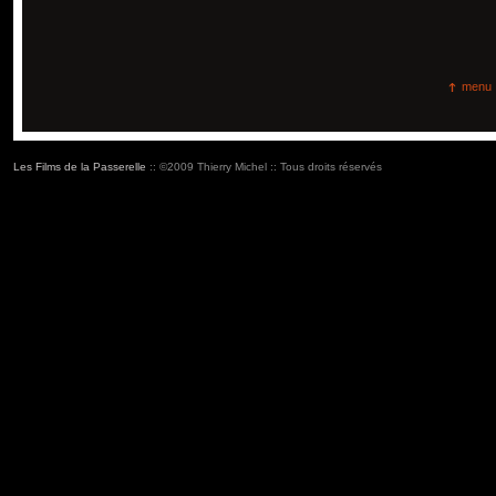
menu
Les Films de la Passerelle
:: ©2009 Thierry Michel :: Tous droits réservés