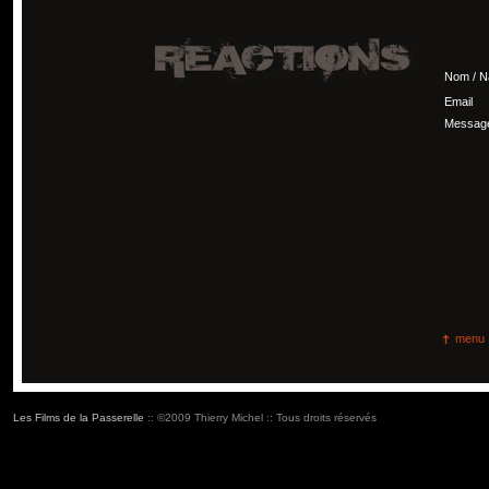
Nom / 
Email
Messag
menu
Les Films de la Passerelle
:: ©2009 Thierry Michel :: Tous droits réservés