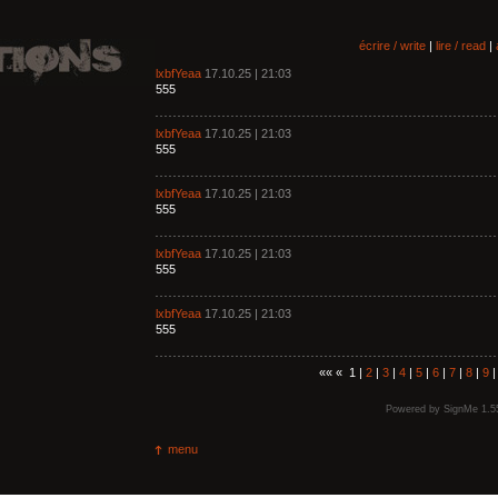
écrire / write
|
lire / read
|
lxbfYeaa
17.10.25 | 21:03
555
lxbfYeaa
17.10.25 | 21:03
555
lxbfYeaa
17.10.25 | 21:03
555
lxbfYeaa
17.10.25 | 21:03
555
lxbfYeaa
17.10.25 | 21:03
555
«« « 1 |
2
|
3
|
4
|
5
|
6
|
7
|
8
|
9
Powered by
SignMe 1.5
menu