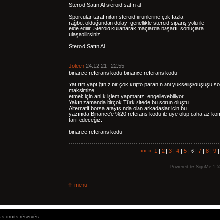
Steroid Satın Al steroid satın al
Sporcular tarafından steroid ürünlerine çok fazla
rağbet olduğundan dolayı genellikle steroid sipariş yolu ile
elde edilir. Steroid kullanarak maçlarda başarılı sonuçlara
ulaşabilirsiniz.
Steroid Satın Al
Joleen
24.12.21 | 22:55
binance referans kodu binance referans kodu
Yatırım yaptığınız bir çok kripto paranın ani yükselişi/düşüşü s
maksimize
etmek için anlık işlem yapmanızı engelleyebiliyor.
Yakın zamanda birçok Türk sitede bu sorun oluştu.
Alternatif borsa arayışında olan arkadaşlar için bu
yazımda Binance’e %20 referans kodu ile üye olup daha az kom
tarif edeceğiz.
binance referans kodu
««
«
1
|
2
|
3
|
4
|
5
| 6 |
7
|
8
|
9
Powered by
SignMe 1.5
menu
us droits réservés