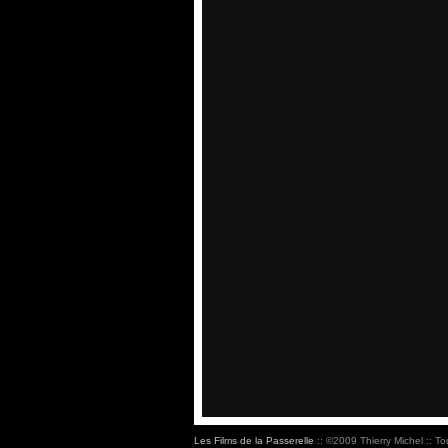
Les Films de la Passerelle
:: ©2009 Thierry Michel :: To