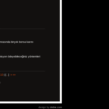
onrasında birçok borsa karını
isyon ödeyebileceğiniz yöntemleri
|
10
| [
...
]
»
»»
5
design by
debie.com