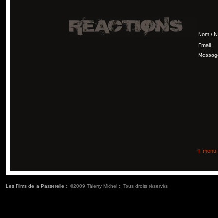
Nom / 
Email
Messag
menu
Les Films de la Passerelle
:: ©2009 Thierry Michel :: Tous droits réservés