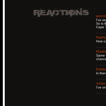
pierro
I've se
So is 
Cape T
Kapin
How ca
Elisab
Same q
chance
Kalaba
Is the
Junior
I've o