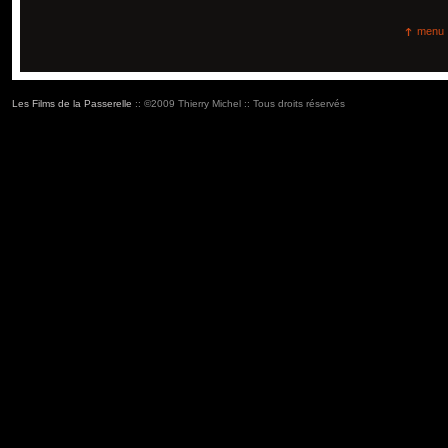
menu
Les Films de la Passerelle
:: ©2009 Thierry Michel :: Tous droits réservés