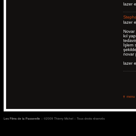
lazer 
Steph
lazer 
Novar 
kıl ya
tedavi
İşlem 
şekild
novar p
lazer 
menu
Les Films de la Passerelle
:: ©2009 Thierry Michel :: Tous droits réservés