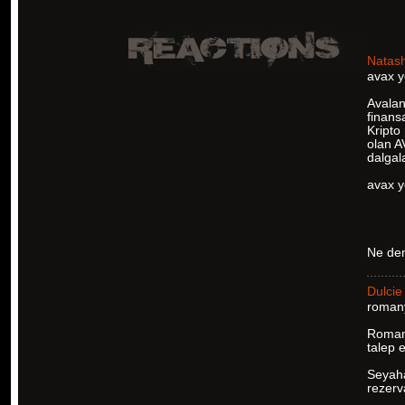
Natas
avax y
Avalan
finans
Kripto 
olan A
dalgal
avax 
Ne de
Dulcie
romany
Romany
talep 
Seyahat
rezerva