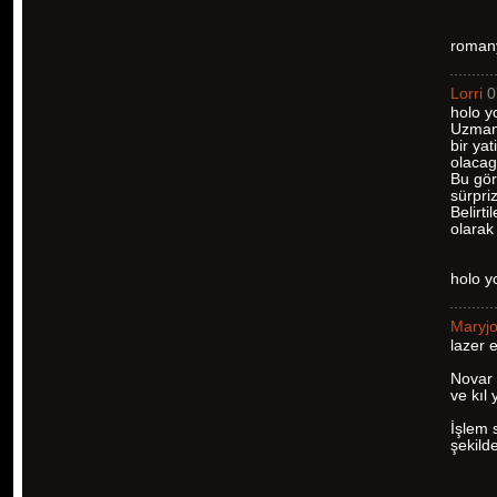
romany
Lorri
0
holo y
Uzman 
bir yat
olacag
Bu gör
sürpriz
Belirt
olarak 
holo 
Maryj
lazer 
Novar 
ve kıl
İşlem 
şekilde