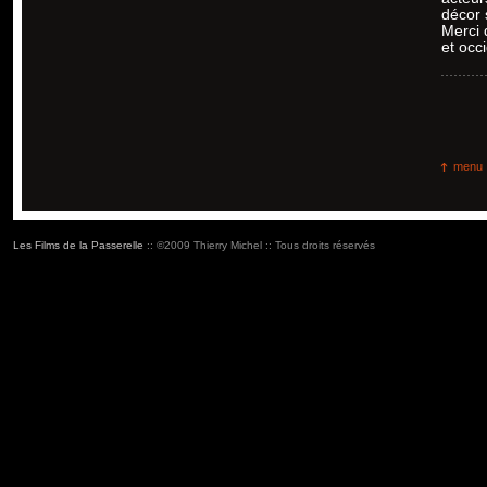
décor 
Merci 
et occ
menu
Les Films de la Passerelle
:: ©2009 Thierry Michel :: Tous droits réservés