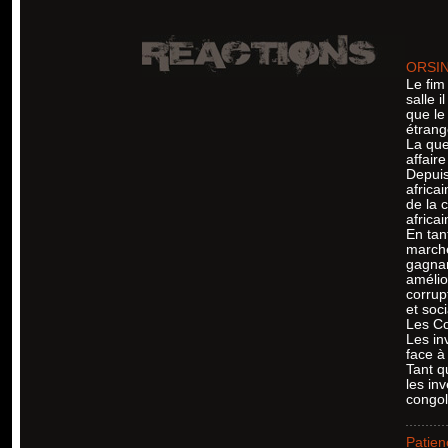
ORSI
Le fim
salle 
que le
étrang
La que
affaire
Depuis
africai
de la 
africai
En tan
marché
gagnan
amélio
corrup
et soc
Les Co
Les in
face à
Tant qu
les inv
congol
Patien