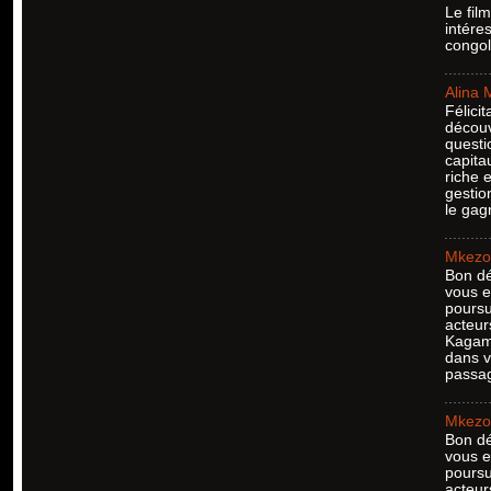
Le fil
intére
congol
Alina 
Félici
découv
questi
capita
riche 
gestio
le gag
Mkezo 
Bon dé
vous e
poursu
acteur
Kagame
dans v
passag
Mkezo 
Bon dé
vous e
poursu
acteur