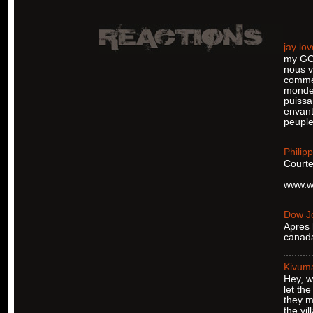
jay lo
my GOD
nous v
comme 
monde 
puissa
envant
peuple
Philip
Courte
www.w
Dow J
Apres 
canada
Kivum
Hey, w
let th
they m
the vil