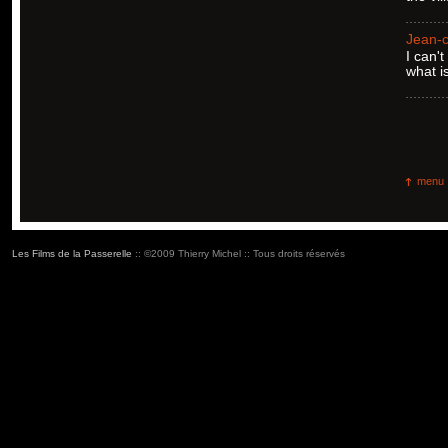
Jean-
I can'
what i
menu
Les Films de la Passerelle
:: ©2009 Thierry Michel :: Tous droits réservés