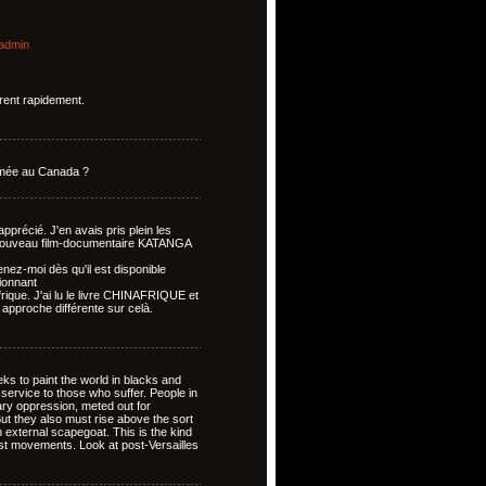
admin
rent rapidement.
rammée au Canada ?
récié. J'en avais pris plein les
e nouveau film-documentaire KATANGA
nez-moi dès qu'il est disponible
sionnant
frique. J'ai lu le livre CHINAFRIQUE et
 approche différente sur celà.
eks to paint the world in blacks and
isservice to those who suffer. People in
tary oppression, meted out for
t they also must rise above the sort
 external scapegoat. This is the kind
list movements. Look at post-Versailles