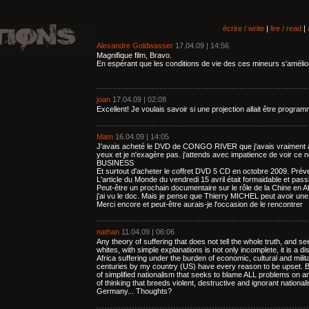
écrire / write
|
lire / read
|
Alexandre Goldwasser
17.04.09 | 14:56
Magnifique film, Bravo.
En espérant que les conditions de vie des ces mineurs s'amélio
joan
17.04.09 | 02:08
Excellent! Je voulais savoir si une projection allait être prog
Mam
16.04.09 | 14:05
J'avais acheté le DVD de CONGO RIVER que j'avais vraiment app
yeux et je n'exagère pas. j'attends avec impatience de voir c
BUSINESS
Et surtout d'acheter le coffret DVD 5 CD en octobre 2009. Préve
L'article du Monde du vendredi 15 avril était formaidable et pas
Peut-être un prochain documentaire sur le rôle de la Chine en A
j'ai vu le doc. Mais je pense que Thierry MICHEL peut avoir une
Merci encore et peut-être aurais-je l'occasion de le rencontrer
nathan
11.04.09 | 06:06
Any theory of suffering that does not tell the whole truth, and se
whites, with simple explanations is not only incomplete, it is a d
Africa suffering under the burden of economic, cultural and mili
centuries by my country (US) have every reason to be upset. Bu
of simplified nationalism that seeks to blame ALL problems on an
of thinking that breeds violent, destructive and ignorant nationa
Germany... Thoughts?