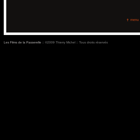
menu
Les Films de la Passerelle
:: ©2009 Thierry Michel :: Tous droits réservés