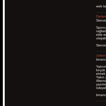
web ta
Darle
Steroid
Sporcu
rağbet
elde e
ulaşabi
Steroi
Joleen
binanc
Yatırı
birçok
etmek 
Yakın 
Altern
yazımd
ödeyeb
binanc