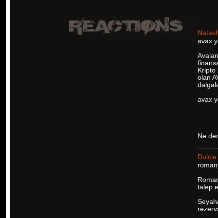
Natas
avax y
Avalan
finans
Kripto 
olan A
dalgal
avax 
Ne de
Dulcie
romany
Romany
talep 
Seyahat
rezerva