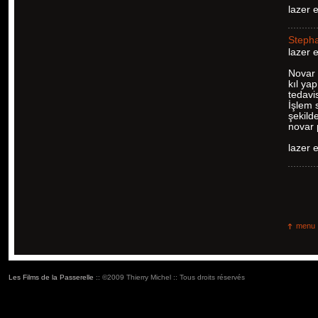
lazer 
Steph
lazer 
Novar 
kıl ya
tedavi
İşlem 
şekild
novar p
lazer 
menu
Les Films de la Passerelle
:: ©2009 Thierry Michel :: Tous droits réservés