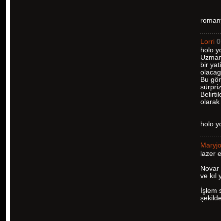
romany
Lorri
0
holo y
Uzman 
bir yat
olacag
Bu gör
sürpriz
Belirt
olarak 
holo 
Maryj
lazer 
Novar 
ve kıl
İşlem 
şekilde